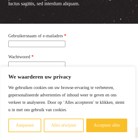
luctus sagittis, sed interdum aliquam.
Vereist
Gebruikersnaam of e-mailadres
*
Vereist
Wachtwoord
*
We waarderen uw privacy
Onthouden
We gebruiken cookies om uw browse-ervaring te verbeteren,
gepersonaliseerde advertenties of inhoud weer te geven en ons
Login
verkeer te analyseren. Door op ‘Alles accepteren’ te klikken, stemt
u in met ons gebruik van cookies.
Je wachtwoord vergeten?
Aanpassen
Alles afwijzen
Accepteer alles
Copyright © 2026 Slagerij Ferry Lempers -
Privacyverklaring
-
Sitemap
- Ontwikkeld door
Best4u Media