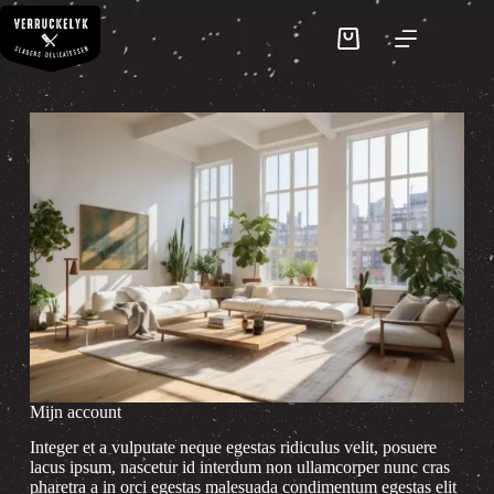
Ga
naar
Winkelwagen
de
inhoud
Mijn account
Integer et a vulputate neque egestas ridiculus velit, posuere
lacus ipsum, nascetur id interdum non ullamcorper nunc cras
pharetra a in orci egestas malesuada condimentum egestas elit